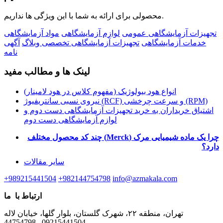
محصولی برای ارائه به شما با این ویژگی ها نداریم.
تجهیزات آزمایشگاهی عمومی
لوازم آزمایشگاهی
مواد آزمایشگاهی
خدمات آزمایشگاهی
تجهیزات آزمایشگاهی تخصصی
وبلاگ
آگهی
نامه
لینک ها و مطالب مفید
انواع هود بیولوژیک (مفهوم کلاس در هود لامینار)
نیروی نسبی سانتریفیوژ (RCF) و سرعت چرخشی (RPM)
اشتیاق خریداران به خرید تجهیزات آزمایشگاهی دست دوم و
لوازم آزمایشگاهی دست دوم
چرا یک ماده شیمیایی مرک
(Merck)
چند کد محصول مختلف
دارد؟
سایر مقالات
+989215441504
+982144754798
info@azmakala.com
ارتباط با ما
تهران، منطقه ۲۲، شهرک گلستان، بلوار گلها، خیابان لاله
44754798 , 09215441504