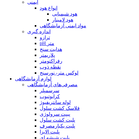
ایمنی
انواع هود
هود شیمیایی
هود لامینار
مواد ایمنی آزمایشگاهی
اندازه گیری
ترازو
pH متر
هدایت سنج
پلاریمتر
رفراکتومتر
نقطه ذوب
لوکس متر- نورسنج
لوازم آزمایشگاهی
مصرفی‌های آزمایشگاهی
سرسمپلر
کرایوتیوب
لوله سانتریفیوژ
فلاسک کشت سلول
پیپت سرولوژی
پلیت کشت سلول
پلیت یکبارمصرف
پلیت الایزا
پلیت شیشه ای