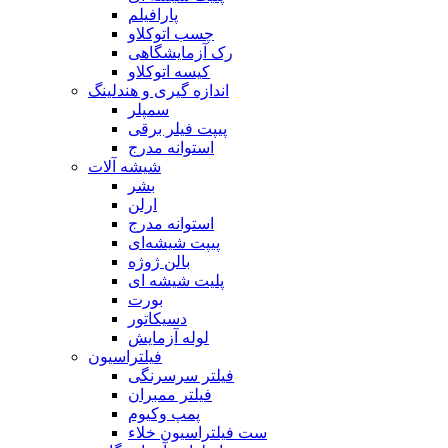
پارافیلم
چسب اتوکلاو
رک آزمایشگاهی
کیسه اتوکلاو
اندازه گیری و هندلینگ
سمپلر
پیپت فیلر برقی
استوانه مدرج
شیشه آلات
بشر
ارلن
استوانه مدرج
پیپت شیشه‌ای
بالن ژوژه
پلیت شیشه ای
بورت
دسیکاتور
لوله آزمایش
فیلتراسیون
فیلتر سرسرنگی
فیلتر ممبران
پمپ وکیوم
ست فیلتراسیون خلاء