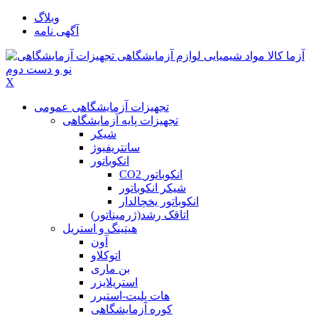
وبلاگ
آگهی نامه
X
تجهیزات آزمایشگاهی عمومی
تجهیزات پایه آزمایشگاهی
شیکر
سانتریفیوژ
انکوباتور
CO2 انکوباتور
شیکر انکوباتور
انکوباتور یخچالدار
اتاقک رشد(ژرمیناتور)
هیتینگ و استریل
آون
اتوکلاو
بن ماری
استریلایزر
هات پلیت-استیرر
کوره آزمایشگاهی