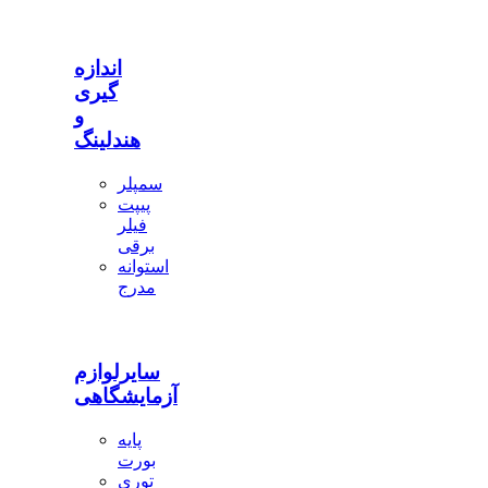
اندازه
گیری
و
هندلینگ
سمپلر
پیپت
فیلر
برقی
استوانه
مدرج
سایرلوازم
آزمایشگاهی
پایه
بورت
توری