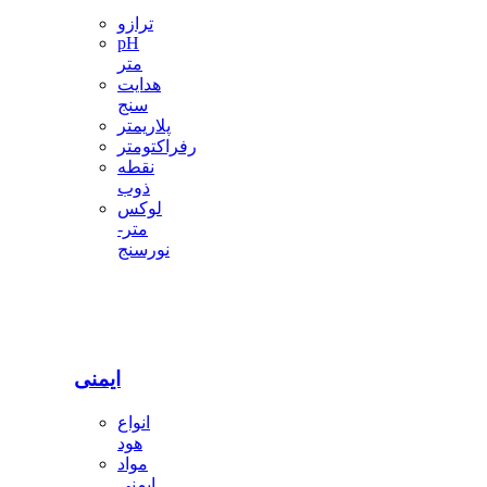
ترازو
pH
متر
هدایت
سنج
پلاریمتر
رفراکتومتر
نقطه
ذوب
لوکس
متر-
نورسنج
ایمنی
انواع
هود
مواد
ایمنی