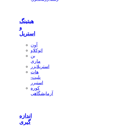
هیتینگ
و
استریل
آون
اتوکلاو
بن
ماری
استریلایزر
هات
پلیت-
استیرر
کوره
آزمایشگاهی
اندازه
گیری