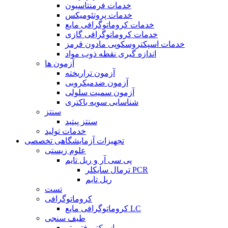
خدمات فرمنتاسیون
خدمات پروتئومیکس
خدمات کروماتوگرافی مایع
خدمات کروماتوگرافی گازی
خدمات اسپکتروسکوپی مادون قرمز
اندازه گیری نقطه ذوب مواد
آزمون ها
آزمون تراریخته
آزمون ضدمیکروبی
آزمون سمیت سلولی
شناسایی سویه باکتری
سنتز
سنتز پیتید
خدمات تولید
تجهیزات آزمایشگاهی تخصصی
علوم زیستی
پی سی آر و ریل تایم
ترمال سایکلر PCR
ریل تایم
تست
کروماتوگرافی
کروماتوگرافی مایع LC
طیف سنجی
اسپکتروفتومتر