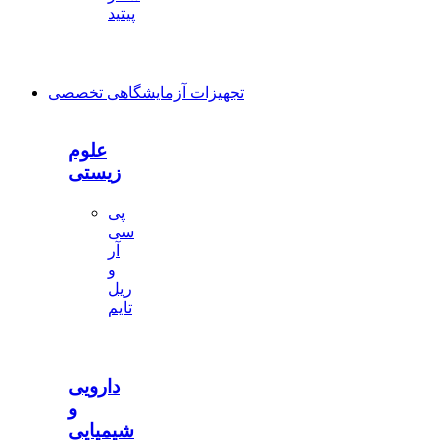
پیتید
تجهیزات آزمایشگاهی تخصصی
علوم
زیستی
پی
سی
آر
و
ریل
تایم
دارویی
و
شیمیایی