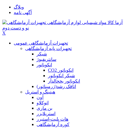
وبلاگ
آگهی نامه
X
تجهیزات آزمایشگاهی عمومی
تجهیزات پایه آزمایشگاهی
شیکر
سانتریفیوژ
انکوباتور
CO2 انکوباتور
شیکر انکوباتور
انکوباتور یخچالدار
اتاقک رشد(ژرمیناتور)
هیتینگ و استریل
آون
اتوکلاو
بن ماری
استریلایزر
هات پلیت-استیرر
کوره آزمایشگاهی