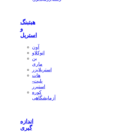
هیتینگ
و
استریل
آون
اتوکلاو
بن
ماری
استریلایزر
هات
پلیت-
استیرر
کوره
آزمایشگاهی
اندازه
گیری