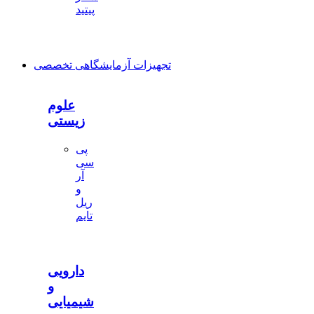
پیتید
تجهیزات آزمایشگاهی تخصصی
علوم
زیستی
پی
سی
آر
و
ریل
تایم
دارویی
و
شیمیایی