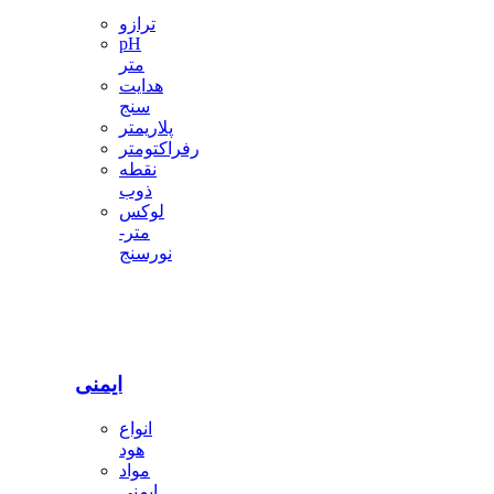
ترازو
pH
متر
هدایت
سنج
پلاریمتر
رفراکتومتر
نقطه
ذوب
لوکس
متر-
نورسنج
ایمنی
انواع
هود
مواد
ایمنی