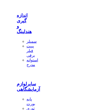
اندازه
گیری
و
هندلینگ
سمپلر
پیپت
فیلر
برقی
استوانه
مدرج
سایرلوازم
آزمایشگاهی
پایه
بورت
توری