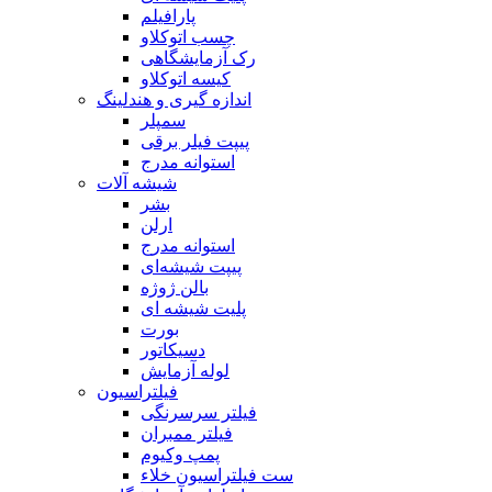
پارافیلم
چسب اتوکلاو
رک آزمایشگاهی
کیسه اتوکلاو
اندازه گیری و هندلینگ
سمپلر
پیپت فیلر برقی
استوانه مدرج
شیشه آلات
بشر
ارلن
استوانه مدرج
پیپت شیشه‌ای
بالن ژوژه
پلیت شیشه ای
بورت
دسیکاتور
لوله آزمایش
فیلتراسیون
فیلتر سرسرنگی
فیلتر ممبران
پمپ وکیوم
ست فیلتراسیون خلاء