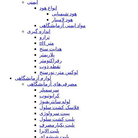
ایمنی
انواع هود
هود شیمیایی
هود لامینار
مواد ایمنی آزمایشگاهی
اندازه گیری
ترازو
pH متر
هدایت سنج
پلاریمتر
رفراکتومتر
نقطه ذوب
لوکس متر- نورسنج
لوازم آزمایشگاهی
مصرفی‌های آزمایشگاهی
سرسمپلر
کرایوتیوب
لوله سانتریفیوژ
فلاسک کشت سلول
پیپت سرولوژی
پلیت کشت سلول
پلیت یکبارمصرف
پلیت الایزا
پلیت شیشه ای