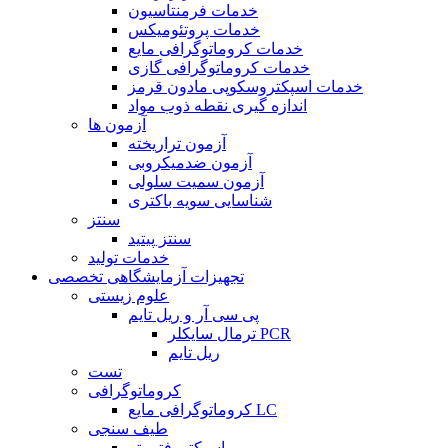
خدمات فرمنتاسیون
خدمات پروتئومیکس
خدمات کروماتوگرافی مایع
خدمات کروماتوگرافی گازی
خدمات اسپکتروسکوپی مادون قرمز
اندازه گیری نقطه ذوب مواد
آزمون ها
آزمون تراریخته
آزمون ضدمیکروبی
آزمون سمیت سلولی
شناسایی سویه باکتری
سنتز
سنتز پیتید
خدمات تولید
تجهیزات آزمایشگاهی تخصصی
علوم زیستی
پی سی آر و ریل تایم
ترمال سایکلر PCR
ریل تایم
تست
کروماتوگرافی
کروماتوگرافی مایع LC
طیف سنجی
اسپکتروفتومتر