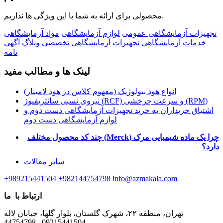
محصولی برای ارائه به شما با این ویژگی ها نداریم.
تجهیزات آزمایشگاهی عمومی
لوازم آزمایشگاهی
مواد آزمایشگاهی
خدمات آزمایشگاهی
تجهیزات آزمایشگاهی تخصصی
وبلاگ
آگهی
نامه
لینک ها و مطالب مفید
انواع هود بیولوژیک (مفهوم کلاس در هود لامینار)
نیروی نسبی سانتریفیوژ (RCF) و سرعت چرخشی (RPM)
اشتیاق خریداران به خرید تجهیزات آزمایشگاهی دست دوم و
لوازم آزمایشگاهی دست دوم
چرا یک ماده شیمیایی مرک
(Merck)
چند کد محصول مختلف
دارد؟
سایر مقالات
+989215441504
+982144754798
info@azmakala.com
ارتباط با ما
تهران، منطقه ۲۲، شهرک گلستان، بلوار گلها، خیابان لاله
44754798 , 09215441504