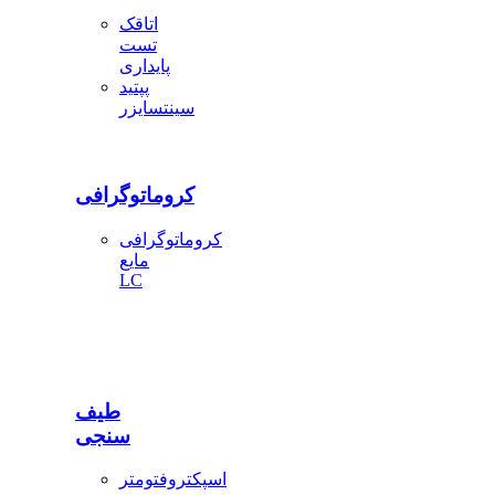
اتاقک
تست
پایداری
پپتید
سینتسایزر
کروماتوگرافی
کروماتوگرافی
مایع
LC
طیف
سنجی
اسپکتروفتومتر